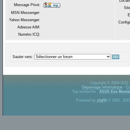
Locali
Message Privé:
Sit
MSN Messenger:
E
Yahoo Messenger:
Config
Adresse AIM:
Numéro ICQ:
Sauter vers:
Copyright © 2004-2011.
Dépannage informatique
-
Co
Top recherche :
ASUS Eee
Memte
Powered by
phpBB
© 2001, 2010