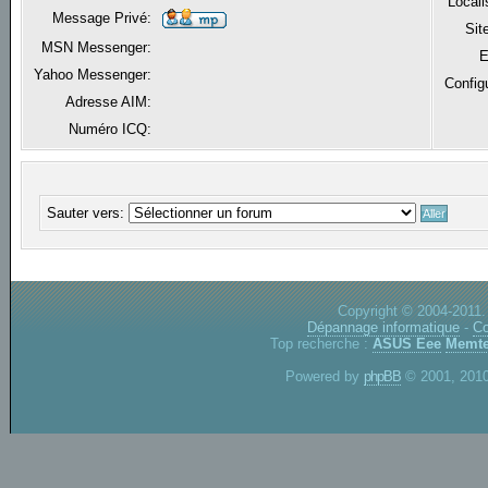
Locali
Message Privé:
Sit
MSN Messenger:
E
Yahoo Messenger:
Config
Adresse AIM:
Numéro ICQ:
Sauter vers:
Copyright © 2004-2011.
Dépannage informatique
-
Co
Top recherche :
ASUS Eee
Memte
Powered by
phpBB
© 2001, 2010