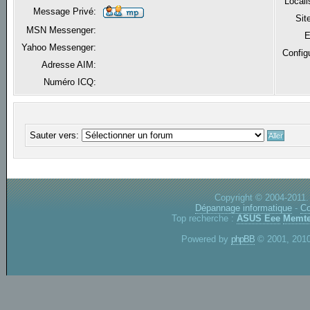
Locali
Message Privé:
Sit
MSN Messenger:
E
Yahoo Messenger:
Config
Adresse AIM:
Numéro ICQ:
Sauter vers:
Copyright © 2004-2011.
Dépannage informatique
-
Co
Top recherche :
ASUS Eee
Memte
Powered by
phpBB
© 2001, 2010