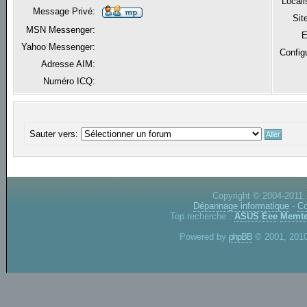
Locali
Message Privé:
Sit
MSN Messenger:
E
Yahoo Messenger:
Config
Adresse AIM:
Numéro ICQ:
Sauter vers:
Copyright © 2004-2011.
Dépannage informatique
-
Co
Top recherche :
ASUS Eee
Memte
Powered by
phpBB
© 2001, 2010