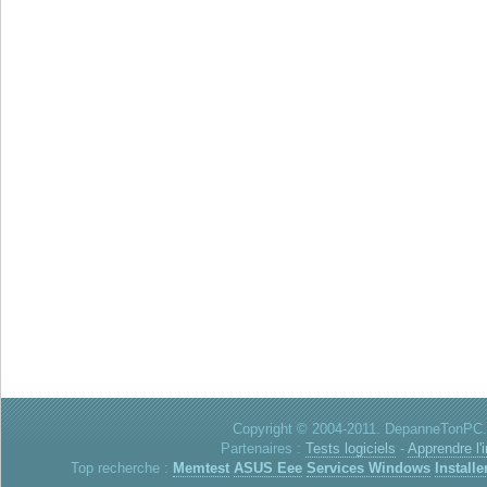
Copyright © 2004-2011. DepanneTonPC. 
Partenaires :
Tests logiciels
-
Apprendre l'
Top recherche :
Memtest
ASUS Eee
Services Windows
Installe