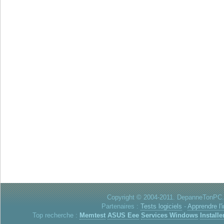
Copyright © 2004-2011. DepanneTonPC. 
Partenaires :
Tests logiciels
-
Apprendre l'
Top recherche :
Memtest
ASUS Eee
Services Windows
Installe