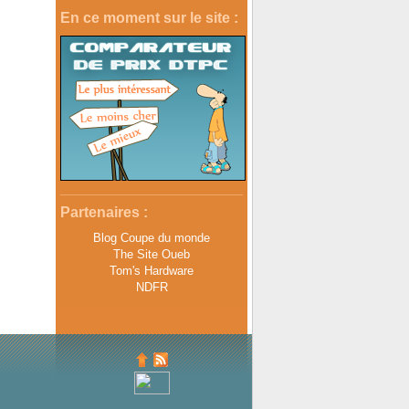
En ce moment sur le site :
Partenaires :
Blog Coupe du monde
The Site Oueb
Tom's Hardware
NDFR