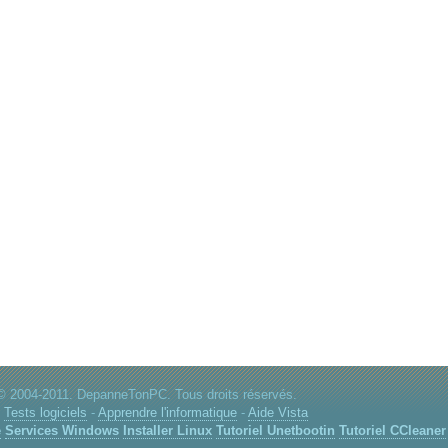
© 2004-2011. DepanneTonPC. Tous droits réservés.
:
Tests logiciels
-
Apprendre l'informatique
-
Aide Vista
e
Services Windows
Installer Linux
Tutoriel Unetbootin
Tutoriel CCleaner