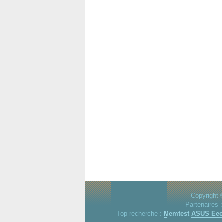
Copyright 
Partenaires 
Top recherche :
Memtest
ASUS Ee