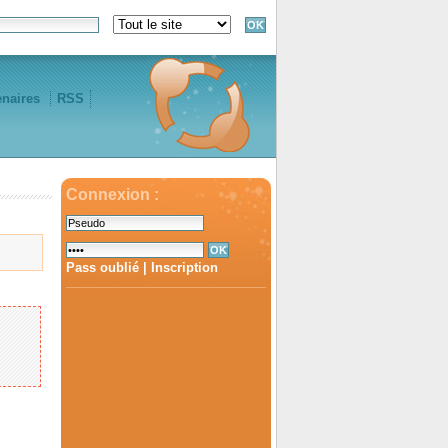
enaires
RSS
Connexion :
Pass oublié
|
Inscription