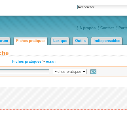
A propos
Contact
Part
orum
Fiches pratiques
Lexique
Outils
Indispensables
che
Fiches pratiques
>
ecran