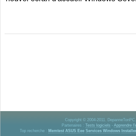
Copyright © 2004-2011. DepanneTonPC. 
Partenaires :
Tests logiciels
-
Apprendre l'
Top recherche :
Memtest
ASUS Eee
Services Windows
Installe