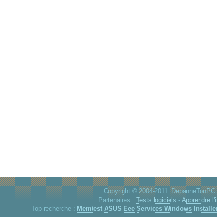
Copyright © 2004-2011. DepanneTonPC. 
Partenaires :
Tests logiciels
-
Apprendre l'
Top recherche :
Memtest
ASUS Eee
Services Windows
Installe