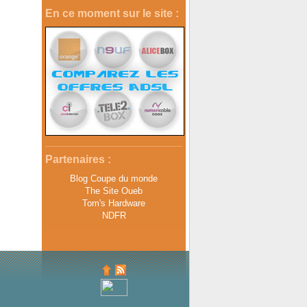
En ce moment sur le site :
Partenaires :
Blog Coupe du monde
The Site Oueb
Tom's Hardware
NDFR