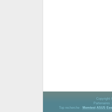
Copyright 
Partenaires 
Top recherche :
Memtest
ASUS Ee