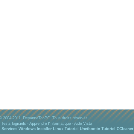
© 2004-2011. DepanneTonPC. Tous droits réservés.
:
Tests logiciels
-
Apprendre l'informatique
-
Aide Vista
e
Services Windows
Installer Linux
Tutoriel Unetbootin
Tutoriel CCleaner