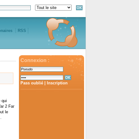
enaires
RSS
Connexion :
Pass oublié
|
Inscription
 qui
ar 2 Far
ut le
.