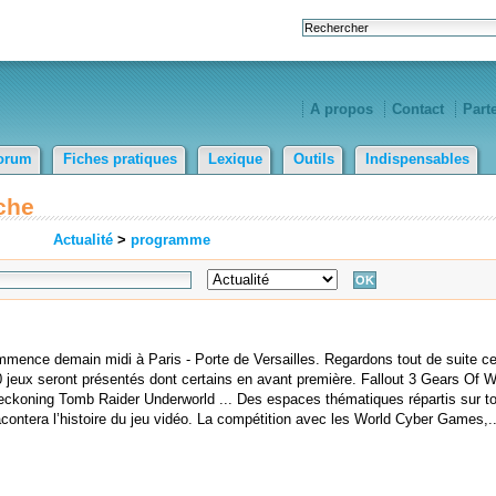
A propos
Contact
Part
orum
Fiches pratiques
Lexique
Outils
Indispensables
che
Actualité
>
programme
mence demain midi à Paris - Porte de Versailles. Regardons tout de suite ce
0 jeux seront présentés dont certains en avant première. Fallout 3 Gears Of W
ckoning Tomb Raider Underworld ... Des espaces thématiques répartis sur to
ontera l’histoire du jeu vidéo. La compétition avec les World Cyber Games,..