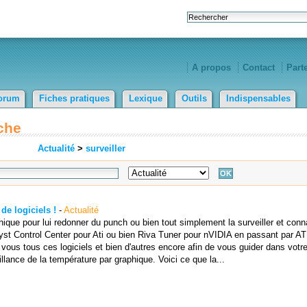
A propos
Contact
Part
orum
Fiches pratiques
Lexique
Outils
Indispensables
che
Actualité
>
surveiller
de logiciels !
-
Actualité
ique pour lui redonner du punch ou bien tout simplement la surveiller et conn
st Control Center pour Ati ou bien Riva Tuner pour nVIDIA en passant par ATI
ous tous ces logiciels et bien d'autres encore afin de vous guider dans votre
illance de la température par graphique. Voici ce que la...