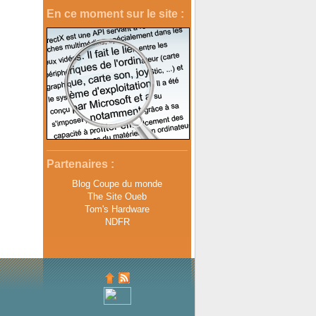
En ce moment sur le site :
Partenaires :
Blog Coupe du monde
The Site Oueb
Tom's Hardware
NDFR