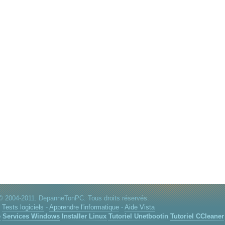
© 2004-2011. DepanneTonPC. Tous droits réservés.
:
Tests logiciels
-
Apprendre l'informatique
-
Aide Vista
e
Services Windows
Installer Linux
Tutoriel Unetbootin
Tutoriel CCleaner