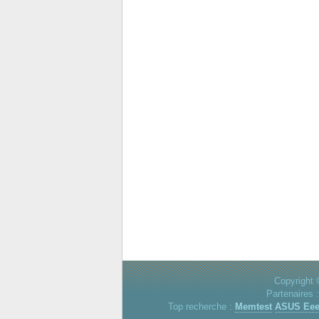
Copyright 
Partenaires 
Top recherche :
Memtest
ASUS Ee