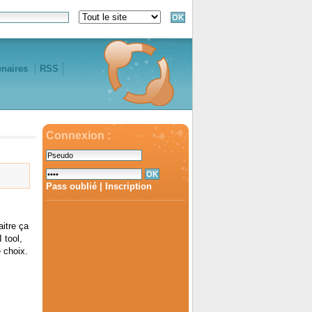
enaires
RSS
Connexion :
Pass oublié
|
Inscription
aitre ça
 tool,
 choix.