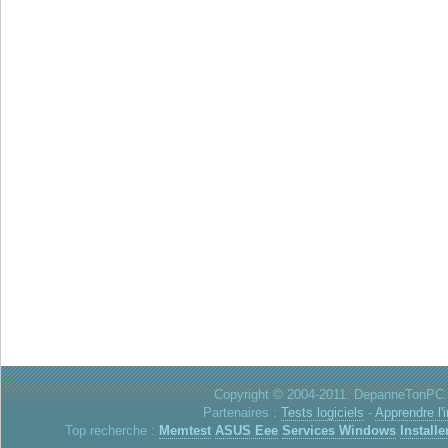
Copyright © 2004-2011. DepanneTonPC. 
Partenaires :
Tests logiciels
-
Apprendre l'
Top recherche :
Memtest
ASUS Eee
Services Windows
Installe