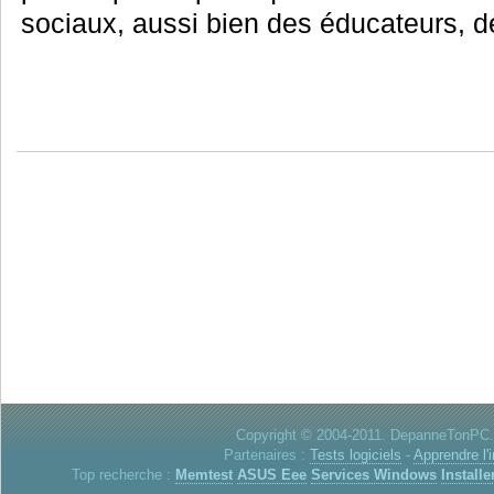
sociaux, aussi bien des éducateurs, de
Copyright © 2004-2011. DepanneTonPC. 
Partenaires :
Tests logiciels
-
Apprendre l'
Top recherche :
Memtest
ASUS Eee
Services Windows
Installe