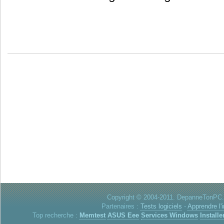
Copyright © 2004-2011. DepanneTonPC. 
Partenaires :
Tests logiciels
-
Apprendre l'
Top recherche :
Memtest
ASUS Eee
Services Windows
Installe