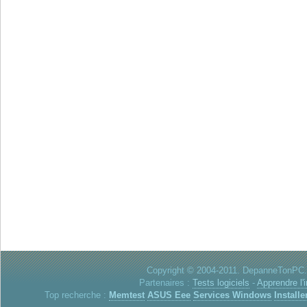
Copyright © 2004-2011. DepanneTonPC. 
Partenaires :
Tests logiciels
-
Apprendre l'
Top recherche :
Memtest
ASUS Eee
Services Windows
Installe