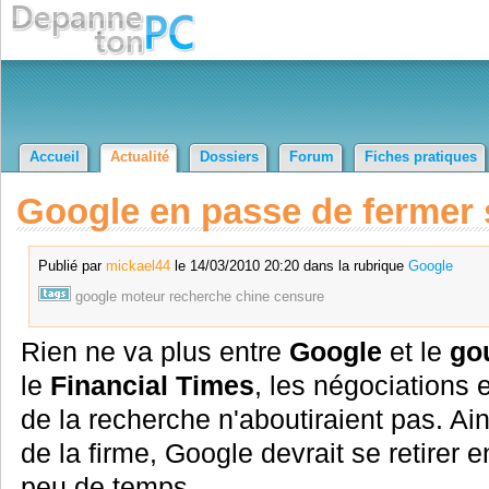
Accueil
Actualité
Dossiers
Forum
Fiches pratiques
Google en passe de fermer 
Publié par
mickael44
le 14/03/2010 20:20 dans la rubrique
Google
google
moteur
recherche
chine
censure
Rien ne va plus entre
Google
et le
go
le
Financial Times
, les négociations e
de la recherche n'aboutiraient pas. Ai
de la firme, Google devrait se retirer
peu de temps.