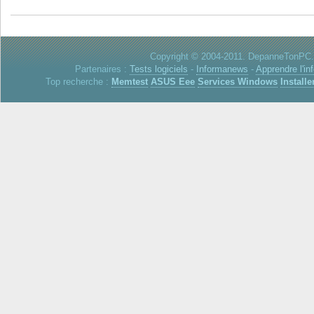
Copyright © 2004-2011. DepanneTonPC. 
Partenaires :
Tests logiciels
-
Informanews
-
Apprendre l'in
Top recherche :
Memtest
ASUS Eee
Services Windows
Installe