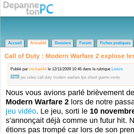
Accueil
Actualité
Dossiers
Forum
Fiches pratiques
Call of Duty : Modern Warfare 2 explose le
Publié par
mickael44
le 12/11/2009 10:46 dans la rubrique
Loisirs
jeu
video
call
duty
modern
warfare
fps
shoot
guerre
vente
Nous vous avions parlé brièvement d
Modern Warfare 2
lors de notre pas
jeu vidéo
. Le jeu, sorti le
10 novembr
s'annonçait déjà comme un futur hit.
étions pas trompé car lors de son prem