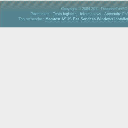
Copyright © 2004-2011. DepanneTonPC. 
Partenaires :
Tests logiciels
-
Informanews
-
Apprendre l'in
Top recherche :
Memtest
ASUS Eee
Services Windows
Installe