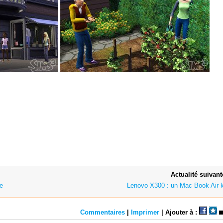
Actualité suivant
e
Lenovo X300 : un Mac Book Air ki
Commentaires
|
Imprimer
| Ajouter à :