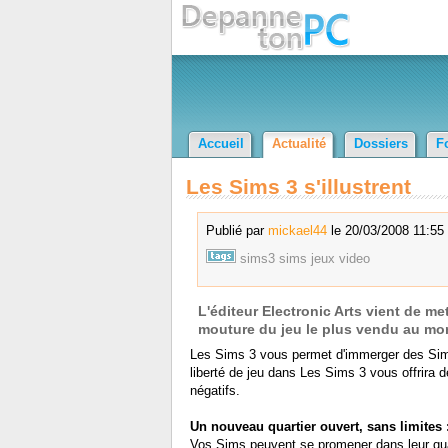
Accueil
Actualité
Dossiers
F
Les Sims 3 s'illustrent
Publié par
mickael44
le 20/03/2008 11:55 
sims3
sims
jeux
video
L'éditeur Electronic Arts vient de me
mouture du jeu le plus vendu au mon
Les Sims 3 vous permet d'immerger des Sims 
liberté de jeu dans Les Sims 3 vous offrira 
négatifs.
Un nouveau quartier ouvert, sans limites :
Vos Sims peuvent se promener dans leur quart