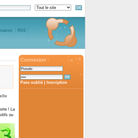
enaires
RSS
Connexion :
Pass oublié
|
Inscription
elle
orte ! La
itifs ou