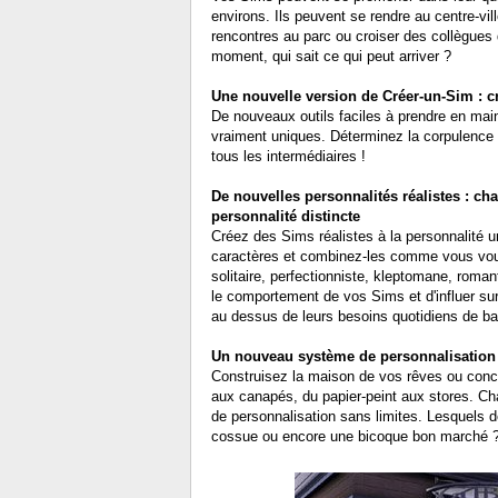
environs. Ils peuvent se rendre au centre-vil
rencontres au parc ou croiser des collègues
moment, qui sait ce qui peut arriver ?
Une nouvelle version de Créer-un-Sim : c
De nouveaux outils faciles à prendre en main
vraiment uniques. Déterminez la corpulence e
tous les intermédiaires !
De nouvelles personnalités réalistes : c
personnalité distincte
Créez des Sims réalistes à la personnalité u
caractères et combinez-les comme vous voul
solitaire, perfectionniste, kleptomane, roma
le comportement de vos Sims et d'influer sur
au dessus de leurs besoins quotidiens de ba
Un nouveau système de personnalisation il
Construisez la maison de vos rêves ou conc
aux canapés, du papier-peint aux stores. Cha
de personnalisation sans limites. Lesquels d
cossue ou encore une bicoque bon marché 