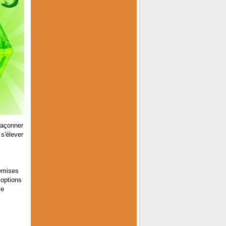
façonner
s'élever
hemises
 options
le