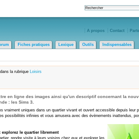
A propos
Contact
Part
orum
Fiches pratiques
Lexique
Outils
Indispensables
dans la rubrique
Loisirs
ttre en ligne des images ainsi qu'un descriptif concernant la nouv
de : les Sims 3.
vraiment uniques dans un quartier vivant et ouvert accessible depuis leur p
des possibilités infinies et vous amusera avec des évènements inattendus, pos
 explorez le quartier librement
ier, rendre visite à leurs voisins chez eux et explorer les