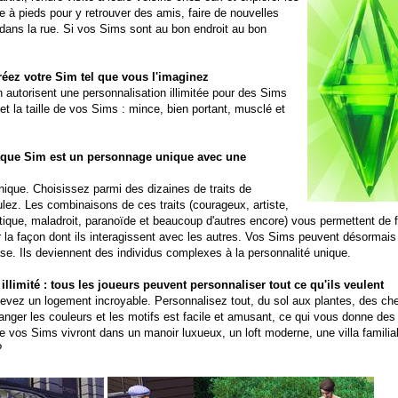
le à pieds pour y retrouver des amis, faire de nouvelles
 dans la rue. Si vos Sims sont au bon endroit au bon
réez votre Sim tel que vous l'imaginez
 autorisent une personnalisation illimitée pour des Sims
t la taille de vos Sims : mince, bien portant, musclé et
haque Sim est un personnage unique avec une
nique. Choisissez parmi des dizaines de traits de
ez. Les combinaisons de ces traits (courageux, artiste,
ntique, maladroit, paranoïde et beaucoup d'autres encore) vous permettent de 
 la façon dont ils interagissent avec les autres. Vos Sims peuvent désormais 
se. Ils deviennent des individus complexes à la personnalité unique.
limité : tous les joueurs peuvent personnaliser tout ce qu'ils veulent
evez un logement incroyable. Personnalisez tout, du sol aux plantes, des c
nger les couleurs et les motifs est facile et amusant, ce qui vous donne des
e vos Sims vivront dans un manoir luxueux, un loft moderne, une villa familia
?