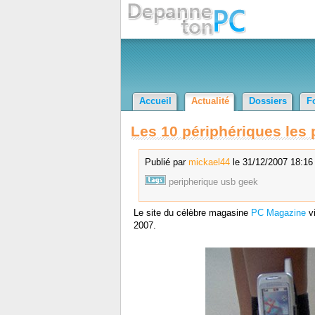
Accueil
Actualité
Dossiers
F
Les 10 périphériques les 
Publié par
mickael44
le 31/12/2007 18:16 
peripherique
usb
geek
Le site du célèbre magasine
PC Magazine
vi
2007.