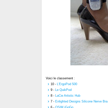
Voici le classement :
10 -
L'ErgoPod 500
9 -
Le QuikPod
8 -
LaCie Artistic Hub
7 -
Enlighted Designs Silicone Nerve Bra
6 -
OSIM iGoGo