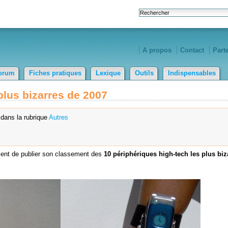
A propos
Contact
Part
orum
Fiches pratiques
Lexique
Outils
Indispensables
plus bizarres de 2007
dans la rubrique
Autres
ent de publier son classement des
10 périphériques high-tech les plus biz