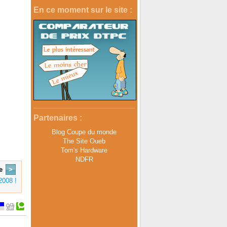
En ce moment sur le site :
Partenaires :
Blog Coupe du monde
The Site Oueb
Tom's Hardware
NDFR
e
>
2008 !