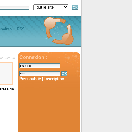
enaires
RSS
Connexion :
Pass oublié
|
Inscription
arres
de