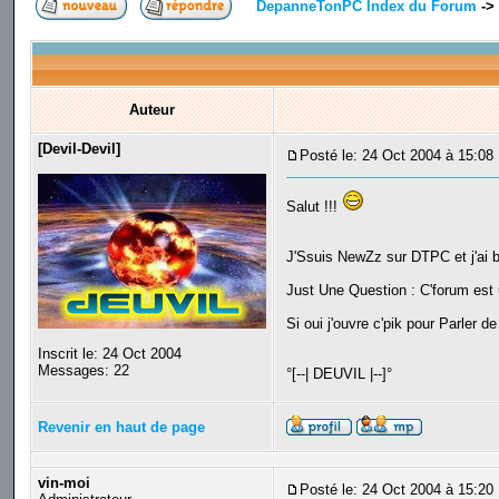
DepanneTonPC Index du Forum
->
Auteur
[Devil-Devil]
Posté le: 24 Oct 2004 à 15:08
Salut !!!
J'Ssuis NewZz sur DTPC et j'ai bien
Just Une Question : C'forum est
Si oui j'ouvre c'pik pour Parler d
Inscrit le: 24 Oct 2004
Messages: 22
°[--| DEUVIL |--]°
Revenir en haut de page
vin-moi
Posté le: 24 Oct 2004 à 15:20