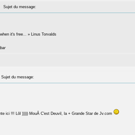
Sujet du message:
 when it's free... » Linus Torvalds
rbar
ujet du message:
e ici !!! Lôl ))))) MouÂ C'est Deuvil, la + Grande Star de Jv.com