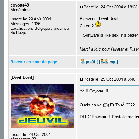
coyotte49
Posté le: 24 Oct 2004 à 18:28
Modérateur
Bienvenu [Devil-Devil]
Inscrit le: 29 Aoû 2004
Messages: 1936
Ca va ?
Localisation: Belgique / province
_________________
de Liège
« Software is like sex. It's better
Merci à loïc pour l'avatar et l'use
Revenir en haut de page
[Devil-Devil]
Posté le: 25 Oct 2004 à 8:40
S
Yo !! Coyotte !!!!
Ouais ca va ))))) Et TouÂ ????
_________________
DTPC Powaaa !! J'installe ma tent
Inscrit le: 24 Oct 2004