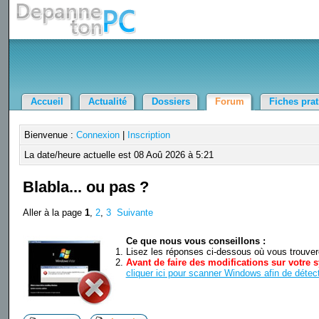
Accueil
Actualité
Dossiers
Forum
Fiches pra
Bienvenue :
Connexion
|
Inscription
La date/heure actuelle est 08 Aoû 2026 à 5:21
Blabla... ou pas ?
Aller à la page
1
,
2
,
3
Suivante
Ce que nous vous conseillons :
Lisez les réponses ci-dessous où vous trouverez
Avant de faire des modifications sur votre s
cliquer ici pour scanner Windows afin de détect