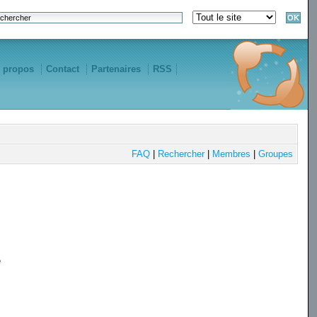
 propos
Contact
Partenaires
RSS
FAQ
|
Rechercher
|
Membres
|
Groupes
e