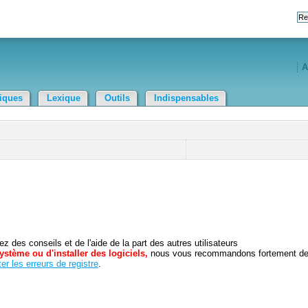
A
tiques
Lexique
Outils
Indispensables
 des conseils et de l'aide de la part des autres utilisateurs
ystème ou d'installer des logiciels,
nous vous recommandons fortement d
er les erreurs de registre
.