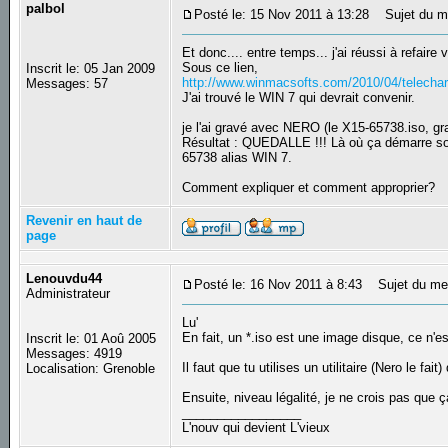
palbol
Posté le: 15 Nov 2011 à 13:28
Sujet du m
Et donc.... entre temps... j'ai réussi à refa
Sous ce lien,
Inscrit le: 05 Jan 2009
http://www.winmacsofts.com/2010/04/telecharg
Messages: 57
J'ai trouvé le WIN 7 qui devrait convenir.
je l'ai gravé avec NERO (le X15-65738.iso, gra
Résultat : QUEDALLE !!! Là où ça démarre 
65738 alias WIN 7.
Comment expliquer et comment approprier?
Revenir en haut de
page
Lenouvdu44
Posté le: 16 Nov 2011 à 8:43
Sujet du me
Administrateur
Lu'
En fait, un *.iso est une image disque, ce n
Inscrit le: 01 Aoû 2005
Messages: 4919
Il faut que tu utilises un utilitaire (Nero le f
Localisation: Grenoble
Ensuite, niveau légalité, je ne crois pas que ç
_________________
L'nouv qui devient L'vieux