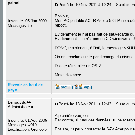
palbol
Posté le: 10 Nov 2011 à 19:24
Sujet du m
Bonjour,
Mon PC portable ACER Aspire 5738P ne redémar
Inscrit le: 05 Jan 2009
reboot.
Messages: 57
Évidemment je n'ai pas fait de sauvegarde du
Évidemment... je n'ai pas de CD windows 7, Je 
DONC, maintenant, à l'init, le message <BOO
On en conclue que le partitionnage du disque 
Dois-je réinstaller un OS ?
Merci d'avance
Revenir en haut de
page
Lenouvdu44
Posté le: 13 Nov 2011 à 12:43
Sujet du m
Administrateur
A première vue, oui.
Par contre, si tuas des données, tu peux ten
Inscrit le: 01 Aoû 2005
Messages: 4919
Ensuite, tu peux contacter le SAV Acer pour re
Localisation: Grenoble