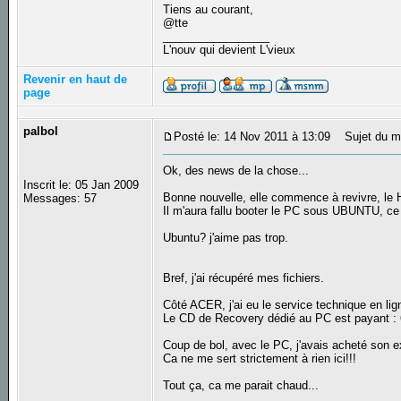
Tiens au courant,
@tte
_________________
L'nouv qui devient L'vieux
Revenir en haut de
page
palbol
Posté le: 14 Nov 2011 à 13:09
Sujet du m
Ok, des news de la chose...
Inscrit le: 05 Jan 2009
Bonne nouvelle, elle commence à revivre, le 
Messages: 57
Il m'aura fallu booter le PC sous UBUNTU, ce q
Ubuntu? j'aime pas trop.
Bref, j'ai récupéré mes fichiers.
Côté ACER, j'ai eu le service technique en lig
Le CD de Recovery dédié au PC est payant : 
Coup de bol, avec le PC, j'avais acheté son e
Ca ne me sert strictement à rien ici!!!
Tout ça, ca me parait chaud...