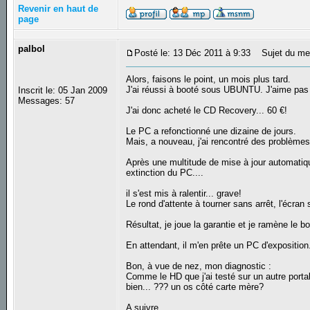
Revenir en haut de
page
palbol
Posté le: 13 Déc 2011 à 9:33
Sujet du me
Alors, faisons le point, un mois plus tard.
J'ai réussi à booté sous UBUNTU. J'aime pas 
Inscrit le: 05 Jan 2009
Messages: 57
J'ai donc acheté le CD Recovery... 60 €!
Le PC a refonctionné une dizaine de jours.
Mais, a nouveau, j'ai rencontré des problèm
Après une multitude de mise à jour automatiq
extinction du PC....
il s'est mis à ralentir... grave!
Le rond d'attente à tourner sans arrêt, l'écran 
Résultat, je joue la garantie et je ramène le
En attendant, il m'en prête un PC d'exposition
Bon, à vue de nez, mon diagnostic :
Comme le HD que j'ai testé sur un autre port
bien... ??? un os côté carte mère?
A suivre