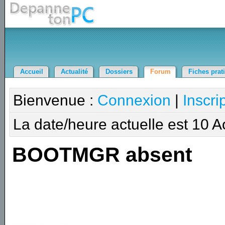
Accueil
Actualité
Dossiers
Forum
Fiches prat
Bienvenue :
Connexion
|
Inscri
La date/heure actuelle est 10 
BOOTMGR absent