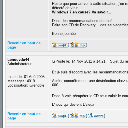
Reste que pour arriver à cette situation, j'en
détecté de virus.
Windows 7 en cause? Va savoir...
Donc, les recommandations du chef :
Faire son CD de Recovery + des sauvegarde
Bonne journée
Revenir en haut de
page
Lenouvdu44
Posté le: 14 Nov 2011 à 14:21
Sujet du m
Administrateur
Et je suis d'accord avec les recommandations
Inscrit le: 01 Aoû 2005
Après, concrêtement, une désinfection chez un
Messages: 4919
60€.
Localisation: Grenoble
Donc à voir, récupérer le CD peut valoir le co
_________________
L'nouv qui devient L'vieux
Revenir en haut de
page