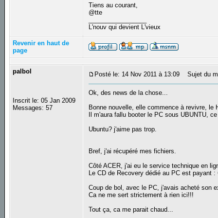
Tiens au courant,
@tte
_________________
L'nouv qui devient L'vieux
Revenir en haut de
page
palbol
Posté le: 14 Nov 2011 à 13:09
Sujet du m
Ok, des news de la chose...
Inscrit le: 05 Jan 2009
Bonne nouvelle, elle commence à revivre, le 
Messages: 57
Il m'aura fallu booter le PC sous UBUNTU, ce q
Ubuntu? j'aime pas trop.
Bref, j'ai récupéré mes fichiers.
Côté ACER, j'ai eu le service technique en lig
Le CD de Recovery dédié au PC est payant : 
Coup de bol, avec le PC, j'avais acheté son e
Ca ne me sert strictement à rien ici!!!
Tout ça, ca me parait chaud...