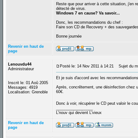
Reste que pour arriver à cette situation, j'en
détecté de virus.
Windows 7 en cause? Va savoir...
Donc, les recommandations du chef :
Faire son CD de Recovery + des sauvegarde
Bonne journée
Revenir en haut de
page
Lenouvdu44
Posté le: 14 Nov 2011 à 14:21
Sujet du m
Administrateur
Et je suis d'accord avec les recommandations
Inscrit le: 01 Aoû 2005
Après, concrêtement, une désinfection chez un
Messages: 4919
60€.
Localisation: Grenoble
Donc à voir, récupérer le CD peut valoir le co
_________________
L'nouv qui devient L'vieux
Revenir en haut de
page