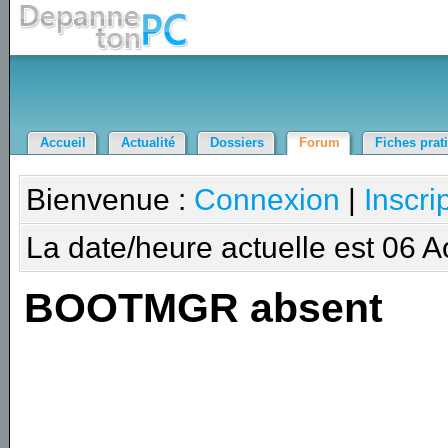
Accueil
Actualité
Dossiers
Forum
Fiches prat
Bienvenue :
Connexion
|
Inscri
La date/heure actuelle est 06 
BOOTMGR absent