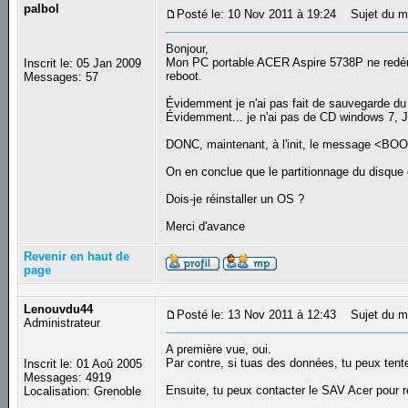
palbol
Posté le: 10 Nov 2011 à 19:24
Sujet du m
Bonjour,
Mon PC portable ACER Aspire 5738P ne redémar
Inscrit le: 05 Jan 2009
reboot.
Messages: 57
Évidemment je n'ai pas fait de sauvegarde du
Évidemment... je n'ai pas de CD windows 7, Je 
DONC, maintenant, à l'init, le message <BOO
On en conclue que le partitionnage du disque 
Dois-je réinstaller un OS ?
Merci d'avance
Revenir en haut de
page
Lenouvdu44
Posté le: 13 Nov 2011 à 12:43
Sujet du m
Administrateur
A première vue, oui.
Par contre, si tuas des données, tu peux ten
Inscrit le: 01 Aoû 2005
Messages: 4919
Ensuite, tu peux contacter le SAV Acer pour re
Localisation: Grenoble