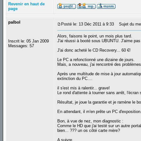
Revenir en haut de
page
palbol
Posté le: 13 Déc 2011 à 9:33
Sujet du me
Alors, faisons le point, un mois plus tard.
J'ai réussi à booté sous UBUNTU. J'aime pas 
Inscrit le: 05 Jan 2009
Messages: 57
J'ai donc acheté le CD Recovery... 60 €!
Le PC a refonctionné une dizaine de jours.
Mais, a nouveau, j'ai rencontré des problèm
Après une multitude de mise à jour automatiq
extinction du PC....
il s'est mis à ralentir... grave!
Le rond d'attente à tourner sans arrêt, l'écran 
Résultat, je joue la garantie et je ramène le
En attendant, il m'en prête un PC d'exposition
Bon, à vue de nez, mon diagnostic :
Comme le HD que j'ai testé sur un autre port
bien... ??? un os côté carte mère?
A suivre