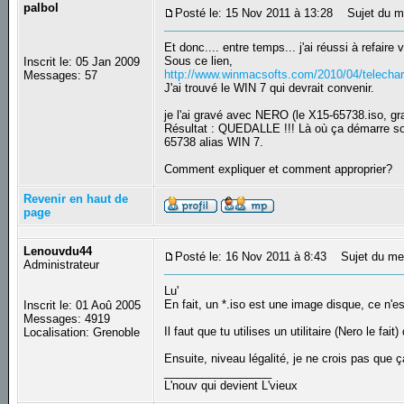
palbol
Posté le: 15 Nov 2011 à 13:28
Sujet du m
Et donc.... entre temps... j'ai réussi à refa
Sous ce lien,
Inscrit le: 05 Jan 2009
http://www.winmacsofts.com/2010/04/telecharg
Messages: 57
J'ai trouvé le WIN 7 qui devrait convenir.
je l'ai gravé avec NERO (le X15-65738.iso, gra
Résultat : QUEDALLE !!! Là où ça démarre 
65738 alias WIN 7.
Comment expliquer et comment approprier?
Revenir en haut de
page
Lenouvdu44
Posté le: 16 Nov 2011 à 8:43
Sujet du me
Administrateur
Lu'
En fait, un *.iso est une image disque, ce n
Inscrit le: 01 Aoû 2005
Messages: 4919
Il faut que tu utilises un utilitaire (Nero le f
Localisation: Grenoble
Ensuite, niveau légalité, je ne crois pas que ç
_________________
L'nouv qui devient L'vieux