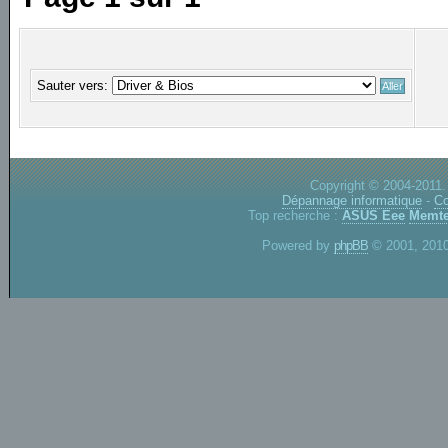
Sauter vers:
Copyright © 2004-2011.
Dépannage informatique
-
Co
Top recherche :
ASUS Eee
Memte
Powered by
phpBB
© 2001, 2010