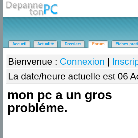
Accueil
Actualité
Dossiers
Forum
Fiches prat
Bienvenue :
Connexion
|
Inscri
La date/heure actuelle est 06 
mon pc a un gros
probléme.