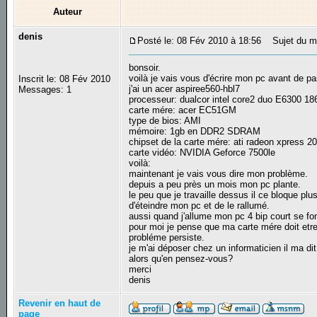
Auteur
denis
Posté le: 08 Fév 2010 à 18:56
Sujet du me
bonsoir.
voilà je vais vous d'écrire mon pc avant de p
Inscrit le: 08 Fév 2010
j'ai un acer aspiree560-hbl7
Messages: 1
processeur: dualcor intel core2 duo E6300 1
carte mére: acer EC51GM
type de bios: AMI
mémoire: 1gb en DDR2 SDRAM
chipset de la carte mére: ati radeon xpress 2
carte vidéo: NVIDIA Geforce 7500le
voilà:
maintenant je vais vous dire mon problème.
depuis a peu près un mois mon pc plante.
le peu que je travaille dessus il ce bloque pl
d'éteindre mon pc et de le rallumé.
aussi quand j'allume mon pc 4 bip court se fon
pour moi je pense que ma carte mére doit etre
probléme persiste.
je m'ai déposer chez un informaticien il ma dit q
alors qu'en pensez-vous?
merci
denis
Revenir en haut de
page