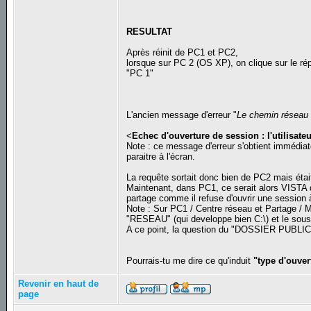
RESULTAT
Après réinit de PC1 et PC2,
lorsque sur PC 2 (OS XP), on clique sur le r
"PC 1"
L'ancien message d'erreur "
Le chemin réseau 
<
Echec d'ouverture de session : l'utilisat
Note : ce message d'erreur s'obtient immédiat
paraitre à l'écran.
La requête sortait donc bien de PC2 mais étai
Maintenant, dans PC1, ce serait alors VISTA q
partage comme il refuse d'ouvrir une session
Note : Sur PC1 / Centre réseau et Partage / M
"RESEAU" (qui developpe bien C:\) et le sous r
A ce point, la question du "DOSSIER PUBLIC"
Pourrais-tu me dire ce qu'induit
"type d'ouve
Revenir en haut de
page