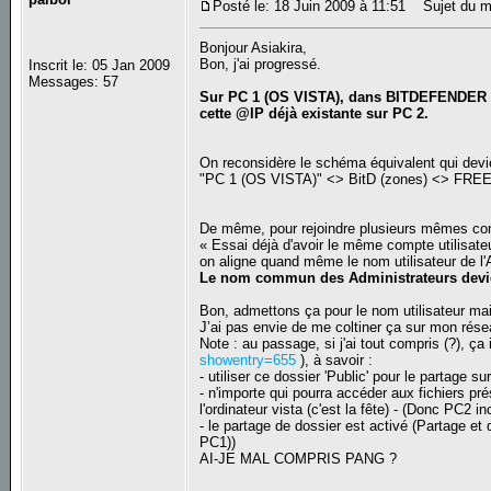
Posté le: 18 Juin 2009 à 11:51
Sujet du m
Bonjour Asiakira,
Bon, j'ai progressé.
Inscrit le: 05 Jan 2009
Messages: 57
Sur PC 1 (OS VISTA), dans BITDEFENDER /
cette @IP déjà existante sur PC 2.
On reconsidère le schéma équivalent qui devi
"PC 1 (OS VISTA)" <> BitD (zones) <> FRE
De même, pour rejoindre plusieurs mêmes cons
« Essai déjà d'avoir le même compte utilis
on aligne quand même le nom utilisateur de l
Le nom commun des Administrateurs devie
Bon, admettons ça pour le nom utilisateur m
J’ai pas envie de me coltiner ça sur mon résea
Note : au passage, si j'ai tout compris (?), ça 
showentry=655
), à savoir :
- utiliser ce dossier 'Public' pour le partage s
- n'importe qui pourra accéder aux fichiers pr
l'ordinateur vista (c'est la fête) - (Donc PC2 in
- le partage de dossier est activé (Partage et
PC1))
AI-JE MAL COMPRIS PANG ?