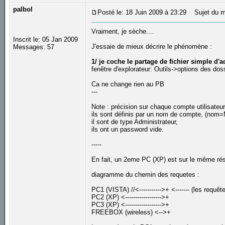
palbol
Posté le: 18 Juin 2009 à 23:29
Sujet du m
Vraiment, je sèche....
Inscrit le: 05 Jan 2009
J'essaie de mieux décrire le phénomène :
Messages: 57
1/ je coche le partage de fichier simple d'a
fenêtre d'explorateur: Outils->options des dos
Ca ne change rien au PB
---
Note : précision sur chaque compte utilisateur
ils sont définis par un nom de compte, (nom
il sont de type Administrateur,
ils ont un password vide.
-----
En fait, un 2eme PC (XP) est sur le même ré
diagramme du chemin des requetes :
PC1 (VISTA) //<----------->+ <------- (les req
PC2 (XP) <------------------>+
PC3 (XP) <------------------>+
FREEBOX (wireless) <-->+