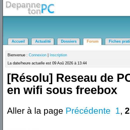
Accueil
Actualité
Dossiers
Forum
Fiches prat
Bienvenue :
Connexion
|
Inscription
La date/heure actuelle est 09 Aoû 2026 à 13:44
[Résolu] Reseau de P
en wifi sous freebox
Aller à la page
Précédente
1
,
2