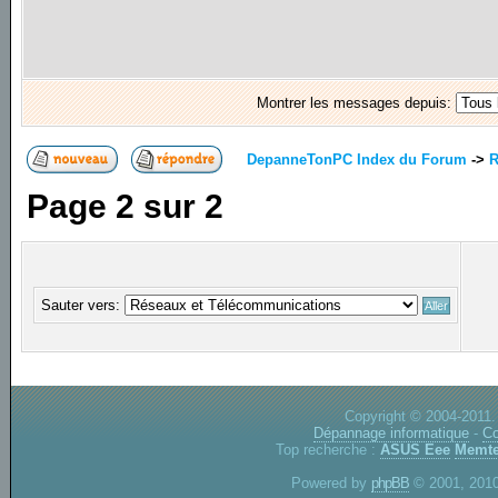
Montrer les messages depuis:
DepanneTonPC Index du Forum
->
R
Page
2
sur
2
Sauter vers:
Copyright © 2004-2011.
Dépannage informatique
-
Co
Top recherche :
ASUS Eee
Memte
Powered by
phpBB
© 2001, 2010