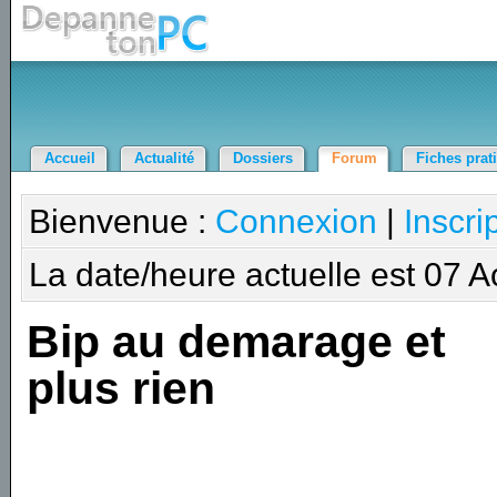
Accueil
Actualité
Dossiers
Forum
Fiches prat
Bienvenue :
Connexion
|
Inscri
La date/heure actuelle est 07 
Bip au demarage et
plus rien