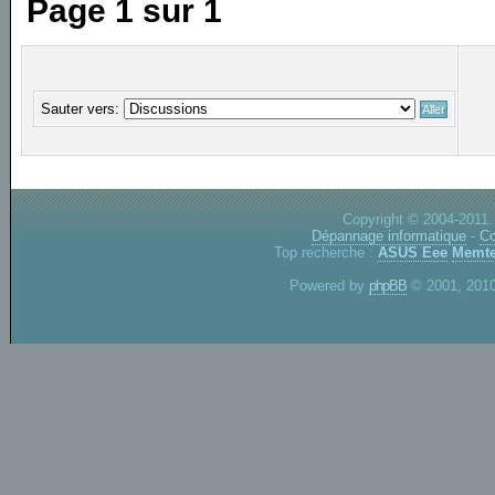
Page
1
sur
1
Sauter vers:
Copyright © 2004-2011.
Dépannage informatique
-
Co
Top recherche :
ASUS Eee
Memte
Powered by
phpBB
© 2001, 2010