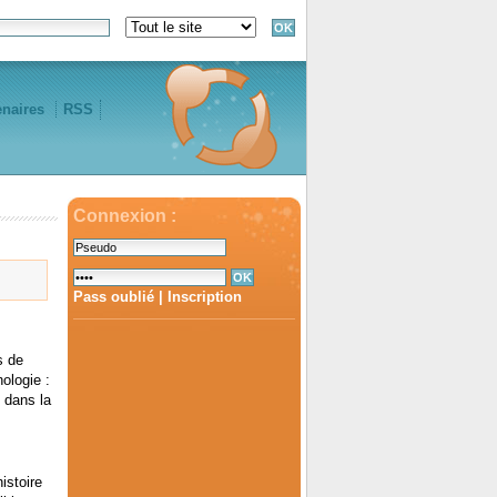
enaires
RSS
Connexion :
Pass oublié
|
Inscription
s de
ologie :
n dans la
istoire