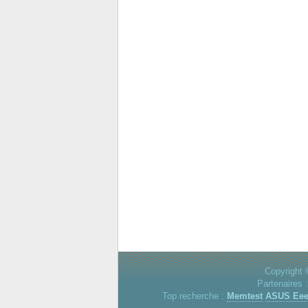
Copyright 
Partenaires 
Top recherche :
Memtest
ASUS Ee