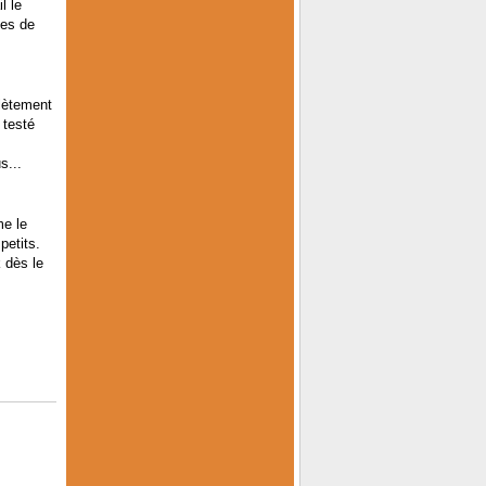
l le
ces de
plètement
 testé
s...
me le
petits.
 dès le