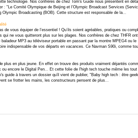
ette technologie. Nos confrères de chez Tom's Guide nous présentent en détai
ier : "Le Comité Olympique de Beijing et l’Olympic Broadcast Services (Servi
ng Olympic Broadcasting (BOB). Cette structure est responsable de la...
lité
s de vous équiper de l’essentiel ! Qu’ils soient agréables, pratiques ou com
ets qui ne vous quitteront plus sur les plages. Nos confrères de chez THFR ont
le baladeur MP3 au téléviseur portable en passant par la montre MPEG4 ou le
ssoire indispensable de vos départs en vacances. Ce Navman S90i, comme tou
 de plus en plus jeune. En effet on trouve des produits vraiment déjantés com
u encore le Digital Pen... Et cette folie de l'high tech touche même les tout 
 guide à travers un dossier qu'il vient de publier, "Baby high tech : être geek
ent se frotter les mains, les constructeurs pensent de plus...