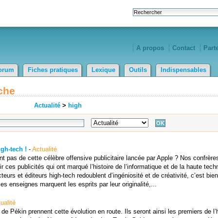
A propos
Contact
Part
orum
Fiches pratiques
Lexique
Outils
Indispensables
che
Actualité
>
high
gh-tech !
-
Actualité
nt pas de cette célèbre offensive publicitaire lancée par Apple ? Nos confrère
es publicités qui ont marqué l’histoire de l’informatique et de la haute techn
eurs et éditeurs high-tech redoublent d’ingéniosité et de créativité, c’est bie
es enseignes marquent les esprits par leur originalité,...
ualité
de Pékin prennent cette évolution en route. Ils seront ainsi les premiers de l’h