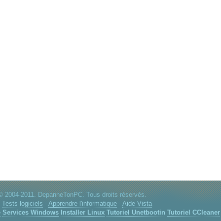
© 2004-2011. DepanneTonPC. Tous droits réservés.
:
Tests logiciels
-
Apprendre l'informatique
-
Aide Vista
e
Services Windows
Installer Linux
Tutoriel Unetbootin
Tutoriel CCleaner