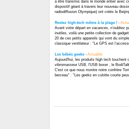
a être transmis dans le monde entier avec c
dispositif géant à travers leur nouveau doss
radiodiffusion Olympique) ont créés le Beiji
Restez high-tech même à la plage !
-
Actua
Avant votre départ en vacances, n’oubliez pa
inutiles, voilà une petite collection de gadg
20 de ces petits appareils qui vont du simp
classique ventilateur : "Le GPS est l’acce
Les bébés geeks
-
Actualité
Aujourd'hui, les produits high tech touchent
vibromasseur USB, l'USB boxer , le BodiTalk o
C'est ce que nous montre notre confrère Tom's
berceau" : "Les geeks en culotte courte peuv