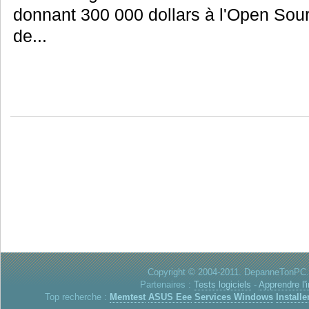
donnant 300 000 dollars à l'Open Sou
de...
Copyright © 2004-2011. DepanneTonPC. 
Partenaires :
Tests logiciels
-
Apprendre l'
Top recherche :
Memtest
ASUS Eee
Services Windows
Installe