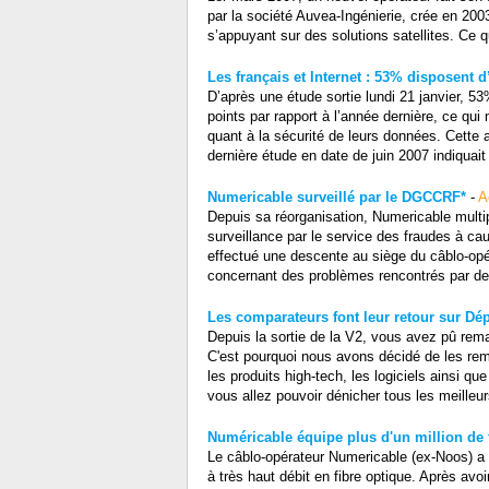
par la société Auvea-Ingénierie, crée en 2003 e
s’appuyant sur des solutions satellites. Ce qui
Les français et Internet : 53% disposent 
D’après une étude sortie lundi 21 janvier, 5
points par rapport à l’année dernière, ce qui 
quant à la sécurité de leurs données. Cette 
dernière étude en date de juin 2007 indiquai
Numericable surveillé par le DGCCRF*
-
A
Depuis sa réorganisation, Numericable mult
surveillance par le service des fraudes à c
effectué une descente au siège du câblo-opé
concernant des problèmes rencontrés par des a
Les comparateurs font leur retour sur D
Depuis la sortie de la V2, vous avez pû rem
C'est pourquoi nous avons décidé de les rem
les produits high-tech, les logiciels ainsi q
vous allez pouvoir dénicher tous les meille
Numéricable équipe plus d'un million de f
Le câblo-opérateur Numericable (ex-Noos) a 
à très haut débit en fibre optique. Après avo