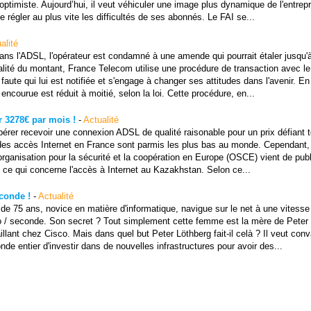
ptimiste. Aujourd’hui, il veut véhiculer une image plus dynamique de l'entrepr
e régler au plus vite les difficultés de ses abonnés. Le FAI se...
alité
ans l'ADSL, l'opérateur est condamné à une amende qui pourrait étaler jusqu'
gralité du montant, France Telecom utilise une procédure de transaction avec l
 faute qui lui est notifiée et s'engage à changer ses attitudes dans l'avenir. En
courue est réduit à moitié, selon la loi. Cette procédure, en...
 3278€ par mois !
-
Actualité
spérer recevoir une connexion ADSL de qualité raisonable pour un prix défiant 
s des accès Internet en France sont parmis les plus bas au monde. Cependant, 
ganisation pour la sécurité et la coopération en Europe (OSCE) vient de publ
n ce qui concerne l'accès à Internet au Kazakhstan. Selon ce...
conde !
-
Actualité
e 75 ans, novice en matière d'informatique, navigue sur le net à une vitesse 
 / seconde. Son secret ? Tout simplement cette femme est la mère de Peter
illant chez Cisco. Mais dans quel but Peter Löthberg fait-il celà ? Il veut conv
nde entier d'investir dans de nouvelles infrastructures pour avoir des...