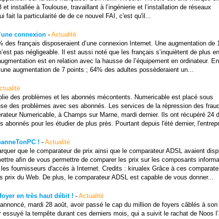
t installée à Toulouse, travaillant à l’ingénierie et l’installation de réseaux
 fait la particularité de de ce nouvel FAI, c'est qu'il...
d’une connexion
-
Actualité
3% des français disposeraient d’une connexion Internet. Une augmentation de 
n’est pas négligeable. Il est aussi noté que les français s’inquiètent de plus e
augmentation est en relation avec la hausse de l’équipement en ordinateur. En 
t une augmentation de 7 points ; 64% des adultes possèderaient un...
ctualité
iplie des problèmes et les abonnés mécontents. Numericable est placé sous
ause des problèmes avec ses abonnés. Les services de la répression des frau
rateur Numericable, à Champs sur Marne, mardi dernier. Ils ont récupéré 24 
bonnés pour les étudier de plus près. Pourtant depuis l'été dernier, l'entrepr
épanneTonPC !
-
Actualité
arquer que le comparateur de prix ainsi que le comparateur ADSL avaient disp
ettre afin de vous permettre de comparer les prix sur les composants informa
ue les fournisseurs d'accès à Internet. Credits : kirualex Grâce à ces comparate
urs prix du Web. De plus, le comparateur ADSL est capable de vous donner...
oyer en très haut débit !
-
Actualité
annoncé, mardi 28 août, avoir passé le cap du million de foyers câblés à son
ir essuyé la tempête durant ces derniers mois, qui a suivit le rachat de Noos l