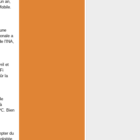
un an,
Mobile.
 une
ionale a
e l'INA,
il et
Fi
ûr la
le
à
PC. Bien
mpter du
ploitée