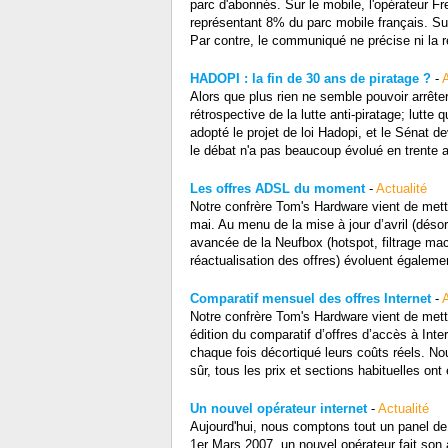
parc d'abonnés. Sur le mobile, l'opérateur 
représentant 8% du parc mobile français. Su
Par contre, le communiqué ne précise ni la r
HADOPI : la fin de 30 ans de piratage ?
-
A
Alors que plus rien ne semble pouvoir arrête
rétrospective de la lutte anti-piratage; lutte
adopté le projet de loi Hadopi, et le Sénat 
le débat n'a pas beaucoup évolué en trente a
Les offres ADSL du moment
-
Actualité
Notre confrère Tom's Hardware vient de mettre
mai. Au menu de la mise à jour d’avril (désor
avancée de la Neufbox (hotspot, filtrage mac,
réactualisation des offres) évoluent égalem
Comparatif mensuel des offres Internet
-
A
Notre confrère Tom's Hardware vient de mettre
édition du comparatif d’offres d’accès à Int
chaque fois décortiqué leurs coûts réels. 
sûr, tous les prix et sections habituelles o
Un nouvel opérateur internet
-
Actualité
Aujourd'hui, nous comptons tout un panel de 
1er Mars 2007, un nouvel opérateur fait son 