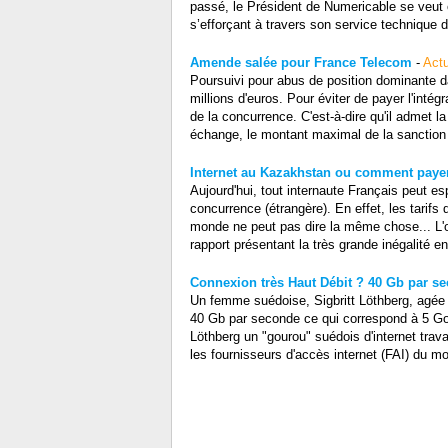
passé, le Président de Numericable se veut o
s’efforçant à travers son service technique d
Amende salée pour France Telecom
-
Actu
Poursuivi pour abus de position dominante d
millions d'euros. Pour éviter de payer l'inté
de la concurrence. C'est-à-dire qu'il admet la
échange, le montant maximal de la sanction en
Internet au Kazakhstan ou comment payer
Aujourd'hui, tout internaute Français peut e
concurrence (étrangère). En effet, les tarif
monde ne peut pas dire la même chose... L'or
rapport présentant la très grande inégalité e
Connexion très Haut Débit ? 40 Gb par se
Un femme suédoise, Sigbritt Löthberg, agée d
40 Gb par seconde ce qui correspond à 5 Go
Löthberg un "gourou" suédois d'internet trava
les fournisseurs d'accès internet (FAI) du mo