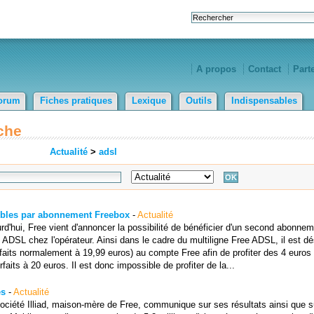
A propos
Contact
Part
orum
Fiches pratiques
Lexique
Outils
Indispensables
che
Actualité
>
adsl
ssibles par abonnement Freebox
-
Actualité
'hui, Free vient d'annoncer la possibilité de bénéficier d'un second abonne
ts ADSL chez l'opérateur. Ainsi dans le cadre du multiligne Free ADSL, il est d
forfaits normalement à 19,99 euros) au compte Free afin de profiter des 4 euros
faits à 20 euros. Il est donc impossible de profiter de la...
és
-
Actualité
ociété Illiad, maison-mère de Free, communique sur ses résultats ainsi que s