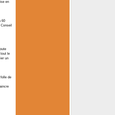
ise en
à 60
e Conseil
toute
tout le
ier un
folle de
aincre