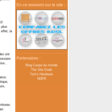
En ce moment sur le site :
10
n plus
effet, la
des ont
Partenaires :
dossiers
ise...
Blog Coupe du monde
The Site Oueb
Tom's Hardware
arus.
NDFR
tique,
urs,
 réseau
’an