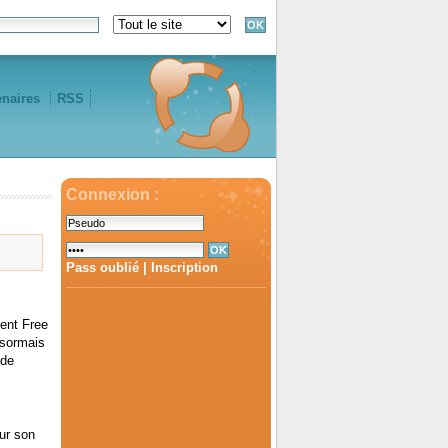
enaires
RSS
Connexion :
Pass oublié
|
Inscription
ment Free
ésormais
 de
ur son