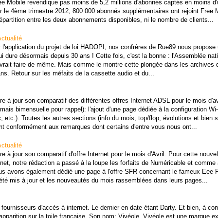
Free Mobile revendique pas moins de 5,2 millions d'abonnés captés en moins d'
r le 4ème trimestre 2012, 800 000 abonnés supplémentaires ont rejoint Free 
épartition entre les deux abonnements disponibles, ni le nombre de clients...
ctualité
r l'application du projet de loi HADOPI, nos confrères de Rue89 nous propose
 qui dure désormais depuis 30 ans ! Cette fois, c'est la bonne : l'Assemblée nat
devrait faire de même. Mais comme le montre cette plongée dans les archives d
ns. Retour sur les méfaits de la cassette audio et du...
 à jour son comparatif des différentes offres Internet ADSL pour le mois d'avr
mais bimensuelle pour rappel): l'ajout d'une page dédiée à la configuration Wi-
 etc.). Toutes les autres sections (info du mois, top/flop, évolutions et bien s
ent conformément aux remarques dont certains d'entre vous nous ont...
ctualité
 à jour son comparatif d'offre Internet pour le mois d'Avril. Pour cette nouvel
ernet, notre rédaction a passé à la loupe les forfaits de Numéricable et comme 
Nous avons également dédié une page à l'offre SFR concernant le fameux Eee 
nt été mis à jour et les nouveautés du mois rassemblées dans leurs pages...
fournisseurs d'accès à internet. Le dernier en date étant Darty. Et bien, à co
apparition sur la toile française. Son nom: Vivéole. Vivéole est une marque ex