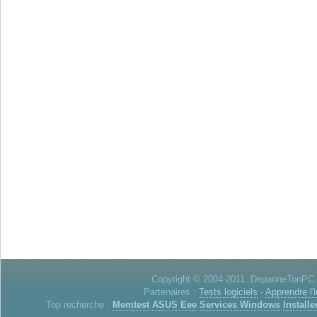
Copyright © 2004-2011. DepanneTonPC. 
Partenaires :
Tests logiciels
-
Apprendre l'
Top recherche :
Memtest
ASUS Eee
Services Windows
Installe